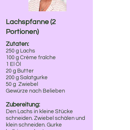
Lachspfanne (2
Portionen)
Zutaten:
250 g Lachs
100 g Crème fraîche
1 El Öl
20 g Butter
200 g Salatgurke
50 g Zwiebel
Gewürze nach Belieben
Zubereitung:
Den Lachs in kleine Stücke
schneiden. Zwiebel schälen und
klein schneiden. Gurke