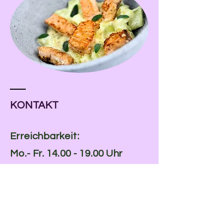
KONTAKT
Erreichbarkeit:
Mo.- Fr.
14.00 - 19.00
Uhr
Tel.
01520 - 3881646
oder
meikenehlsen@web.de